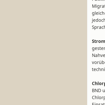
Migrat
gleic
jedoch
Sprac
Strom
gester
Nahve
vorüb
techn
Chlor
BND u
Chlorp
Einsat