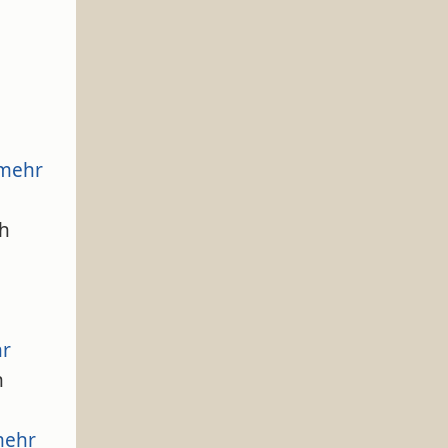
mehr
ch
r
n
ehr