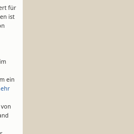
rt für
en ist
on
 im
um ein
ehr
 von
and
r