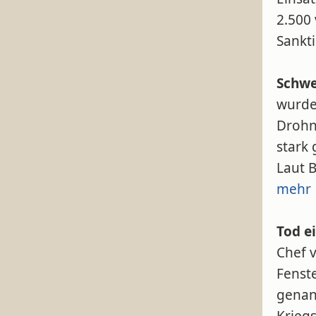
2.500 
Sankt
Schwe
wurde
Drohn
stark 
Laut 
mehr
Tod e
Chef v
Fenste
genann