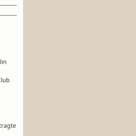
lin
Club
tragte