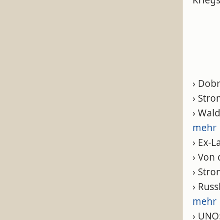
Krieg
› Dobr
› Str
› Wal
mehr
› Ex-L
› Von
› Str
› Russ
mehr
› UNO