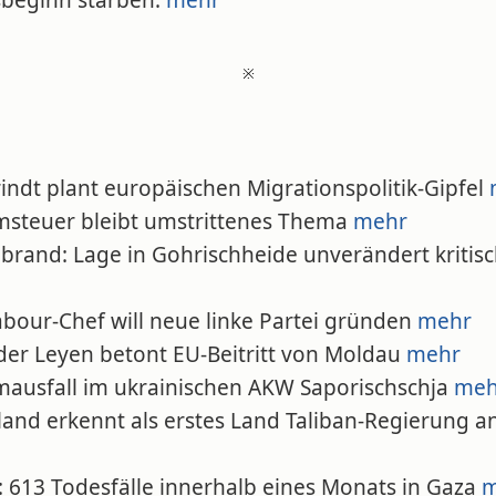
sbeginn starben.
mehr
※
indt plant europäischen Migrationspolitik-Gipfel
omsteuer bleibt umstrittenes Thema
mehr
dbrand: Lage in Gohrischheide unverändert kritis
abour-Chef will neue linke Partei gründen
mehr
 der Leyen betont EU-Beitritt von Moldau
mehr
omausfall im ukrainischen AKW Saporischschja
meh
land erkennt als erstes Land Taliban-Regierung a
: 613 Todesfälle innerhalb eines Monats in Gaza
m