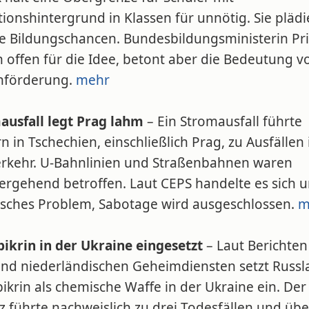
ionshintergrund in Klassen für unnötig. Sie plädie
he Bildungschancen. Bundesbildungsministerin Pri
 offen für die Idee, betont aber die Bedeutung v
hförderung.
mehr
ausfall legt Prag lahm
– Ein Stromausfall führte
n in Tschechien, einschließlich Prag, zu Ausfällen
rkehr. U-Bahnlinien und Straßenbahnen waren
ergehend betroffen. Laut CEPS handelte es sich 
isches Problem, Sabotage wird ausgeschlossen.
m
pikrin in der Ukraine eingesetzt
– Laut Berichten
nd niederländischen Geheimdiensten setzt Russl
ikrin als chemische Waffe in der Ukraine ein. Der
z führte nachweislich zu drei Todesfällen und übe