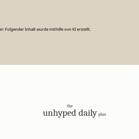
er: Folgender Inhalt wurde mithilfe von KI erstellt.
the
unhyped daily
plus