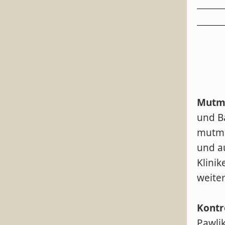
Mutma
und B
mutmaß
und a
Klinik
weite
Kontr
Pawlik