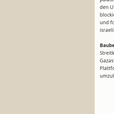
den U
block
und f
israel
Baube
Strei
Gazas
Plattf
umzul