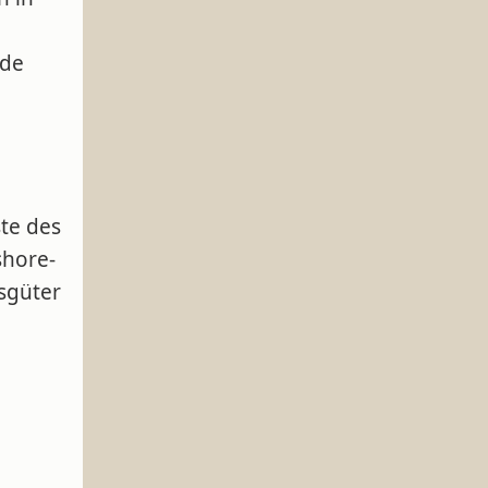
ude
te des
shore-
fsgüter