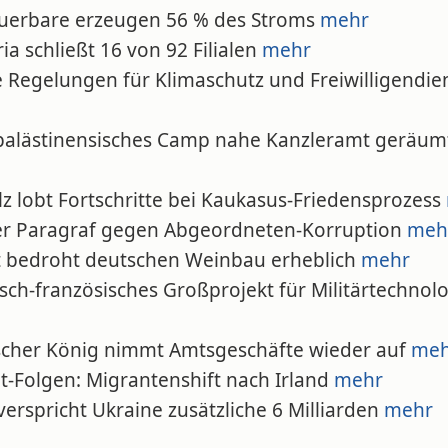
euerbare erzeugen 56 % des Stroms
mehr
ria schließt 16 von 92 Filialen
mehr
e Regelungen für Klimaschutz und Freiwilligendie
-palästinensisches Camp nahe Kanzleramt geräum
lz lobt Fortschritte bei Kaukasus-Friedensprozess
er Paragraf gegen Abgeordneten-Korruption
meh
st bedroht deutschen Weinbau erheblich
mehr
sch-französisches Großprojekt für Militärtechnol
tischer König nimmt Amtsgeschäfte wieder auf
meh
it-Folgen: Migrantenshift nach Irland
mehr
verspricht Ukraine zusätzliche 6 Milliarden
mehr