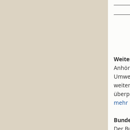
Weite
Anhör
Umwel
weite
überpr
mehr
Bunde
Der B