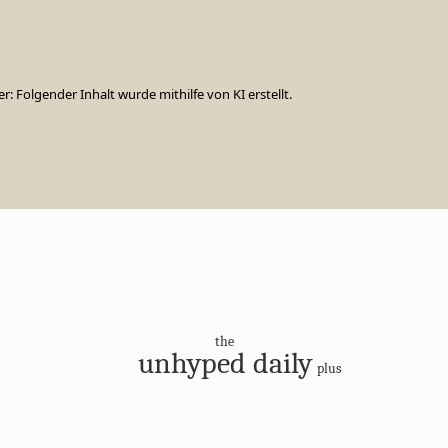
er: Folgender Inhalt wurde mithilfe von KI erstellt.
the
unhyped daily
plus