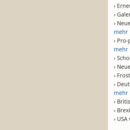
› Ern
› Gale
› Neu
mehr
› Pro
mehr
› Scho
› Neu
› Fro
› Deut
mehr
› Bri
› Brex
› USA 