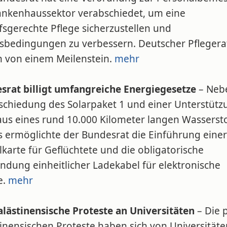
ankenhaussektor verabschiedet, um eine
fsgerechte Pflege sicherzustellen und
tsbedingungen zu verbessern. Deutscher Pflegera
h von einem Meilenstein.
mehr
srat billigt umfangreiche Energiegesetze
– Neb
schiedung des Solarpaket 1 und einer Unterstütz
aus eines rund 10.000 Kilometer langen Wassersto
s ermöglichte der Bundesrat die Einführung einer
karte für Geflüchtete und die obligatorische
ndung einheitlicher Ladekabel für elektronische
e.
mehr
alästinensische Proteste an Universitäten
– Die 
inensischen Proteste haben sich von Universitäte