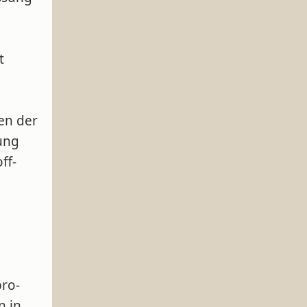
t
en der
ung
ff-
pro-
n in