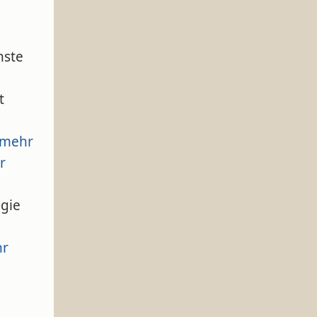
nste
t
mehr
r
ogie
r