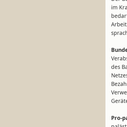
im Kr
bedar
Arbei
sprac
Bunde
Verab
des B
Netze
Bezahl
Verwe
Gerät
Pro-p
paläst