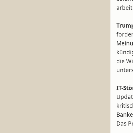
arbeit
Trump
forde
Meinun
kündi
die Wi
unters
IT-St
Updat
kritis
Banken
Das P