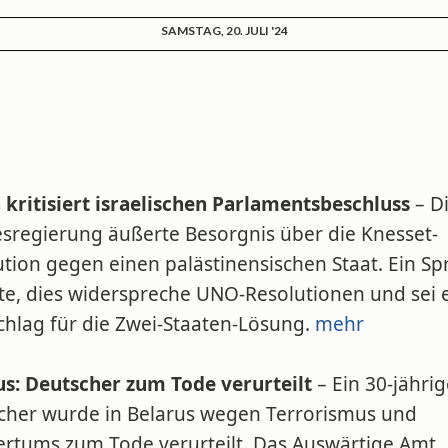
SAMSTAG, 20. JULI '24
 kritisiert israelischen Parlamentsbeschluss
– D
sregierung äußerte Besorgnis über die Knesset-
tion gegen einen palästinensischen Staat. Ein Sp
te, dies widerspreche UNO-Resolutionen und sei 
chlag für die Zwei-Staaten-Lösung.
mehr
us: Deutscher zum Tode verurteilt
– Ein 30-jährig
cher wurde in Belarus wegen Terrorismus und
ertums zum Tode verurteilt. Das Auswärtige Amt