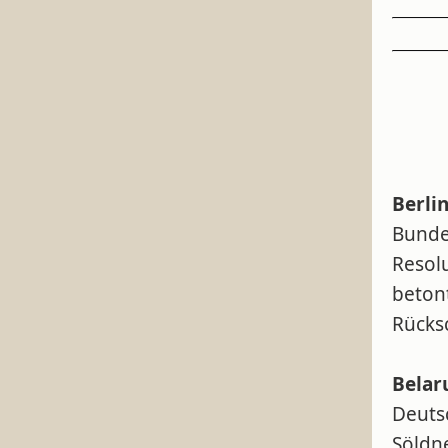
Berlin
Bunde
Resolu
beton
Rücks
Belar
Deuts
Söldn