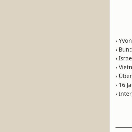
› Yvo
› Bund
› Isra
› Vie
› Übe
› 16 J
› Int