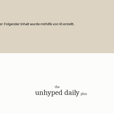
er: Folgender Inhalt wurde mithilfe von KI erstellt.
the
unhyped daily
plus