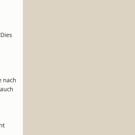
 Dies
e
e nach
 auch
nt