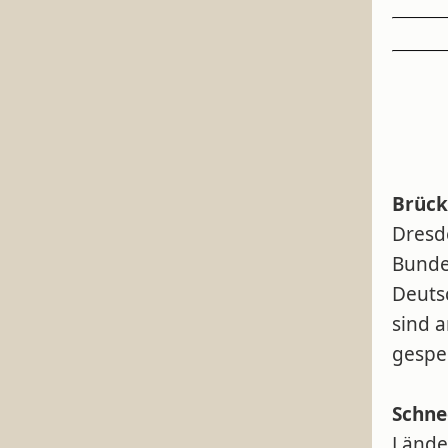
Brück
Dresd
Bunde
Deuts
sind 
gespe
Schne
Lände