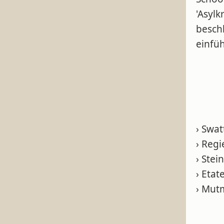
'Asylk
beschl
einfü
› Swa
› Reg
› Ste
› Etat
› Mutm