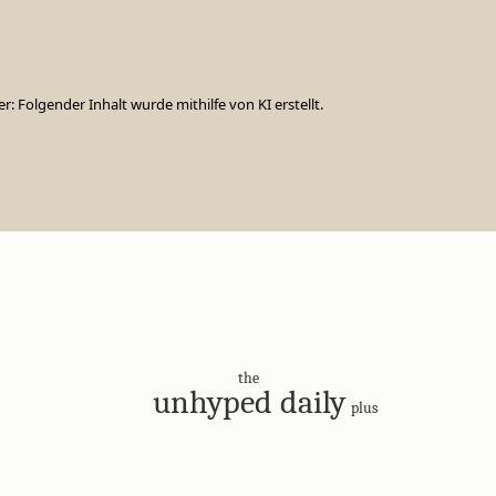
er: Folgender Inhalt wurde mithilfe von KI erstellt.
the
unhyped daily
plus