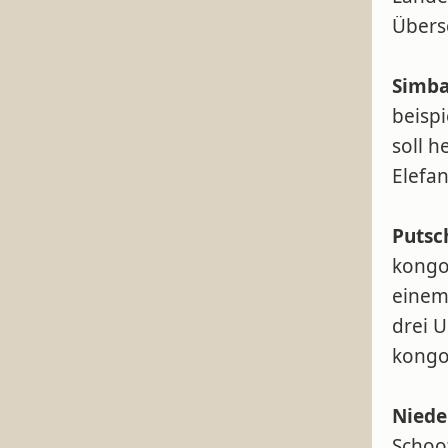
Über
Simba
beispi
soll 
Elefa
Putsc
kongol
einem
drei 
kongo
Niede
Schoo