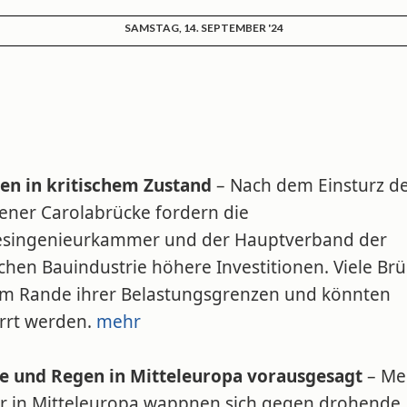
SAMSTAG, 14. SEPTEMBER '24
en in kritischem Zustand
– Nach dem Einsturz d
ener Carolabrücke fordern die
singenieurkammer und der Hauptverband der
chen Bauindustrie höhere Investitionen. Viele Br
am Rande ihrer Belastungsgrenzen und könnten
rrt werden.
mehr
e und Regen in Mitteleuropa vorausgesagt
– Me
r in Mitteleuropa wappnen sich gegen drohende