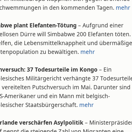
schwemmungen in den kommenden Tagen.
mehr
bwe plant Elefanten-Tötung
– Aufgrund einer
ellosen Dürre will Simbabwe 200 Elefanten töten.
helfen, die Lebensmittelknappheit und übermäßig
ntenpopulation zu bewältigen.
mehr
hversuch: 37 Todesurteile im Kongo
– Ein
esisches Militärgericht verhängte 37 Todesurteil
 vereitelten Putschversuch im Mai. Darunter sind
US-Amerikaner und ein Mann mit belgisch-
lesischer Staatsbürgerschaft.
mehr
rlande verschärfen Asylpolitik
– Ministerpräside
f nennt die steigende Zahl von Migranten eine