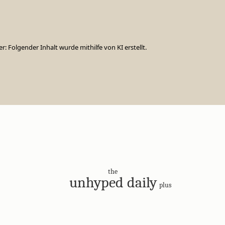
er: Folgender Inhalt wurde mithilfe von KI erstellt.
the
unhyped daily
plus