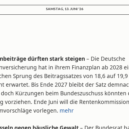
SAMSTAG, 13. JUNI '26
nbeiträge dürften stark steigen
– Die Deutsche
nversicherung hat in ihrem Finanzplan ab 2028 e
chen Sprung des Beitragssatzes von 18,6 auf 19,9
nt erwartet. Bis Ende 2027 bleibt der Satz demna
l, doch Kürzungen beim Bundeszuschuss könnten
eg vorziehen. Ende Juni will die Rentenkommissio
mvorschläge vorlegen.
mehr
sseln gegen häusliche Gewalt
– Der Bundesrat ha