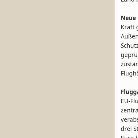
Neue 
Kraft
Außen
Schut
geprü
zustän
Flugh
Flugg
EU-Flu
zentr
verab
drei 