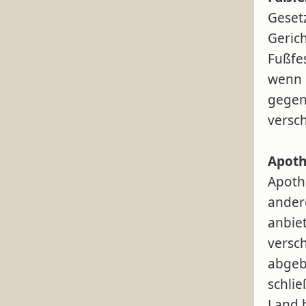
Gesetz
Gerich
Fußfe
wenn s
gegen
versc
Apoth
Apoth
ander
anbie
versc
abgeb
schli
Land 