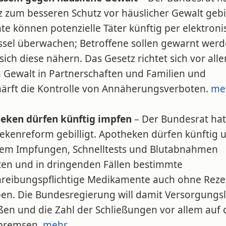
 zum besseren Schutz vor häuslicher Gewalt gebil
te können potenzielle Täter künftig per elektroni
ssel überwachen; Betroffene sollen gewarnt werd
ich diese nähern. Das Gesetz richtet sich vor all
 Gewalt in Partnerschaften und Familien und
härft die Kontrolle von Annäherungsverboten.
me
eken dürfen künftig impfen
– Der Bundesrat hat
ekenreform gebilligt. Apotheken dürfen künftig 
em Impfungen, Schnelltests und Blutabnahmen
ten und in dringenden Fällen bestimmte
hreibungspflichtige Medikamente auch ohne Reze
en. Die Bundesregierung will damit Versorgungs
eßen und die Zahl der Schließungen vor allem auf
bremsen.
mehr