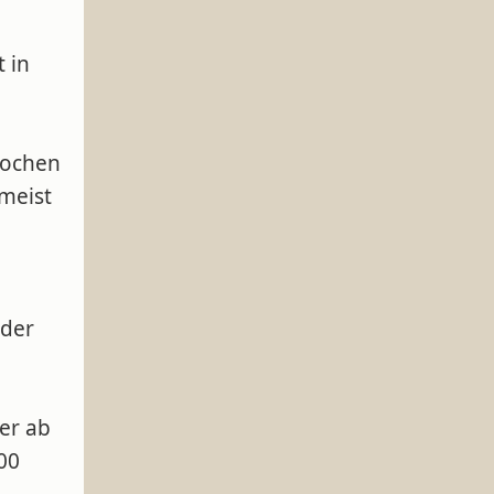
 in
Wochen
meist
 der
er ab
00