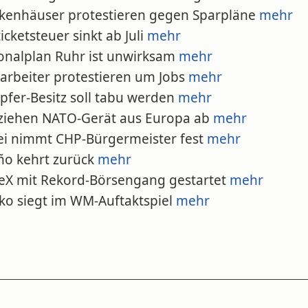
nkenhäuser protestieren gegen Sparpläne
mehr
ticketsteuer sinkt ab Juli
mehr
ionalplan Ruhr ist unwirksam
mehr
larbeiter protestieren um Jobs
mehr
pfer-Besitz soll tabu werden
mehr
 ziehen NATO-Gerät aus Europa ab
mehr
kei nimmt CHP-Bürgermeister fest
mehr
iño kehrt zurück
mehr
ceX mit Rekord-Börsengang gestartet
mehr
iko siegt im WM-Auftaktspiel
mehr