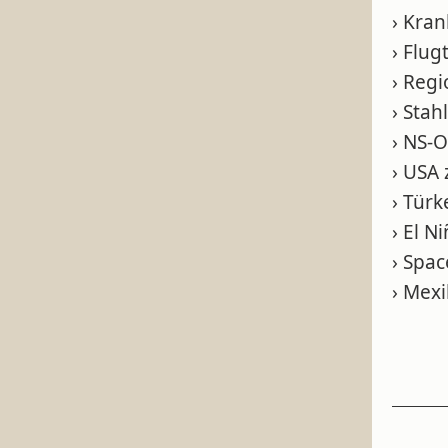
› Kra
› Flug
› Reg
› Stah
› NS-O
› USA
› Tür
› El N
› Spa
› Mex