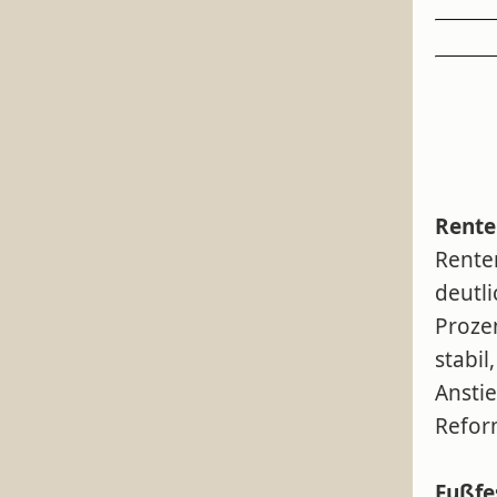
Rente
Rente
deutli
Proze
stabi
Ansti
Refor
Fußfe