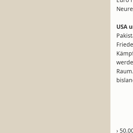
Euro 
Neure
USA u
Pakist
Fried
Kämpf
werde
Raum.
bislan
› 50.