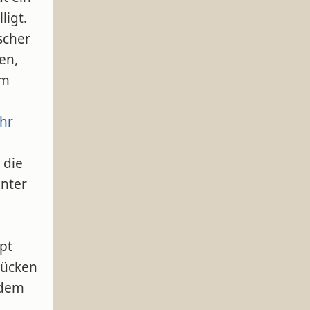
ligt.
scher
en,
em
hr
 die
unter
pt
lücken
 dem