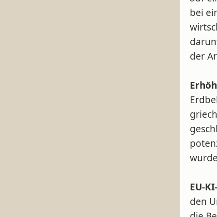
bei e
wirts
darunt
der A
Erhöh
Erdbeb
griech
gesch
poten
wurden
EU-KI-
den U
die B