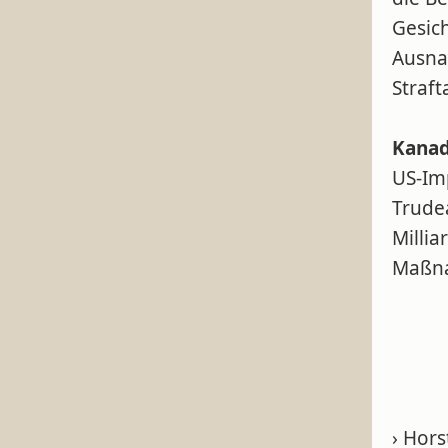
Gesic
Ausna
Straft
Kanad
US-Im
Trude
Milli
Maßna
› Hors