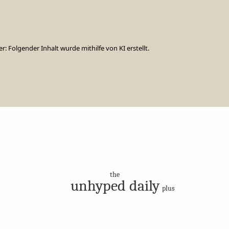
er: Folgender Inhalt wurde mithilfe von KI erstellt.
the
unhyped daily
plus