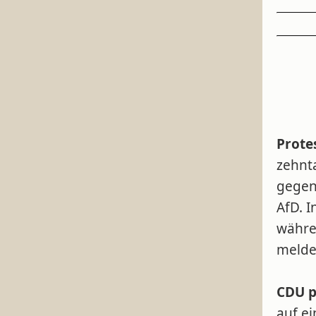
Prote
zehnt
gegen
AfD. I
währe
melde
CDU p
auf e