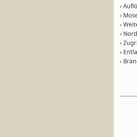
› Aufl
› Mose
› Wei
› Nor
› Zug
› Ent
› Brä