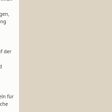
gen,
ung
uf der
d
ln für
lche