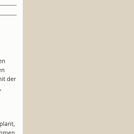
en
en
it der
,
plant,
ahmen