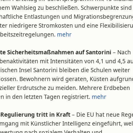
inem Wahlsieg zu beschließen. Schwerpunkte sind
chaftliche Entlastungen und Migrationsbegrenzun
er niedrigere Stromkosten und eine Flexibilisier
rbeitszeitregelungen.
mehr
te Sicherheitsmaßnahmen auf Santorini
– Nach
enaktivitäten mit Intensitäten von 4,1 und 4,5 a
ischen Insel Santorini bleiben die Schulen weiter
lossen. Bewohnern wird geraten, Küsten aufgrun
zieller Erdrutsche zu meiden. Mehrere Erdbeben
 in den letzten Tagen registriert.
mehr
Regulierung tritt in Kraft
– Die EU hat neue Rege
mgang mit Künstlicher Intelligenz eingeführt, we
ewertung nach sozialem Verhalten und