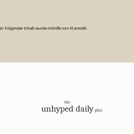
er: Folgender Inhalt wurde mithilfe von KI erstellt.
the
unhyped daily
plus