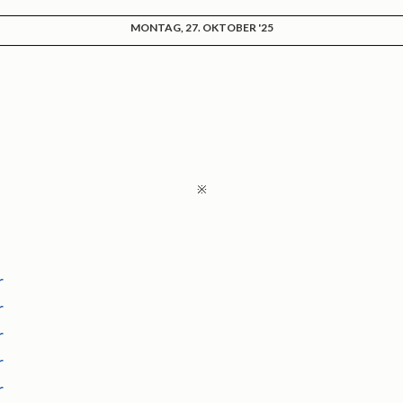
MONTAG, 27. OKTOBER '25
※
r
r
r
r
r