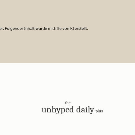
er: Folgender Inhalt wurde mithilfe von KI erstellt.
the
unhyped daily
plus