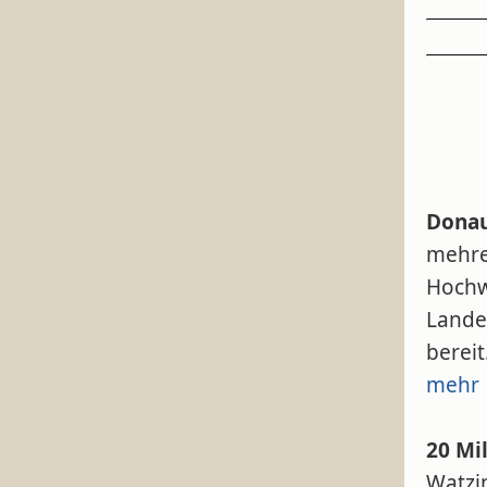
Donau
mehre
Hochw
Landes
bereit
mehr
20 Mi
Watzi