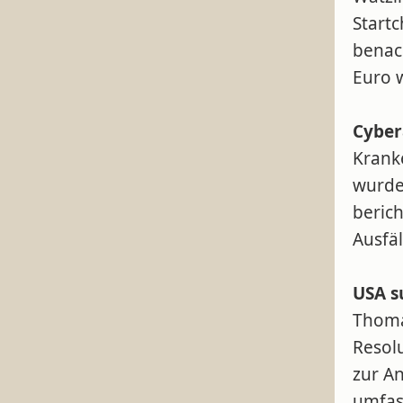
Startc
benach
Euro 
Cyber
Krank
wurde
beric
Ausfä
USA s
Thoma
Resol
zur A
umfas