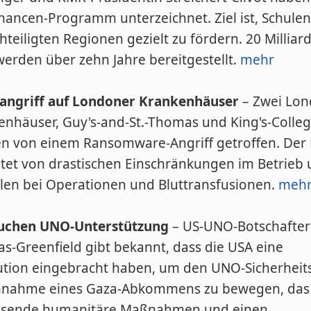
hancen-Programm unterzeichnet. Ziel ist, Schulen
teiligten Regionen gezielt zu fördern. 20 Milliar
werden über zehn Jahre bereitgestellt.
mehr
angriff auf Londoner Krankenhäuser
– Zwei Lon
enhäuser, Guy's-and-St.-Thomas und King's-Colleg
n von einem Ransomware-Angriff getroffen. Der
htet von drastischen Einschränkungen im Betrieb
llen bei Operationen und Bluttransfusionen.
meh
uchen UNO-Unterstützung
– US-UNO-Botschafter
s-Greenfield gibt bekannt, dass die USA eine
ution eingebracht haben, um den UNO-Sicherheit
nnahme eines Gaza-Abkommens zu bewegen, das
sende humanitäre Maßnahmen und einen