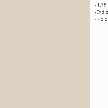
› 1,7
› Indi
› Hol