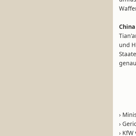
Waffen
China
Tian'
und H
Staate
genau
› Min
› Ger
› KfW