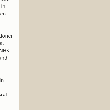
 in
den
doner
e,
 NHS
 und
r
in
srat