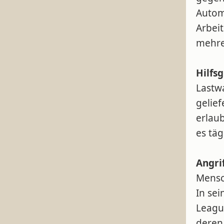
Automo
Arbei
mehre
Hilfsg
Lastw
gelief
erlau
es täg
Angri
Mensc
In sei
Leagu
deren