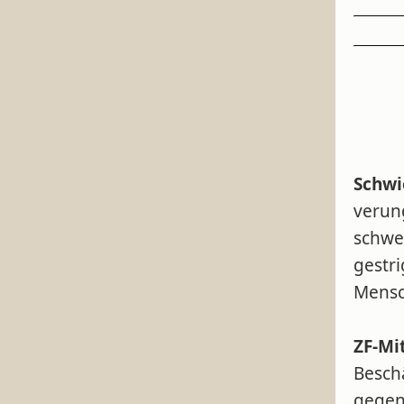
Schwi
verun
schwe
gestr
Mensc
ZF-Mi
Beschä
gegen