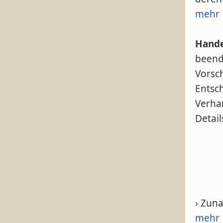
mehr
Hande
beend
Vorsc
Entsc
Verha
Detail
› Zun
mehr