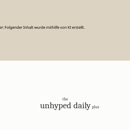
er: Folgender Inhalt wurde mithilfe von KI erstellt.
the
unhyped daily
plus