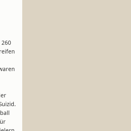
 260
reifen
 waren
ier
uizid.
ball
ür
elern.