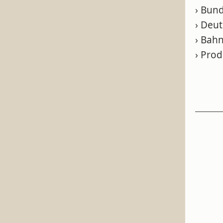
› Bun
› Deu
› Bahn
› Prod