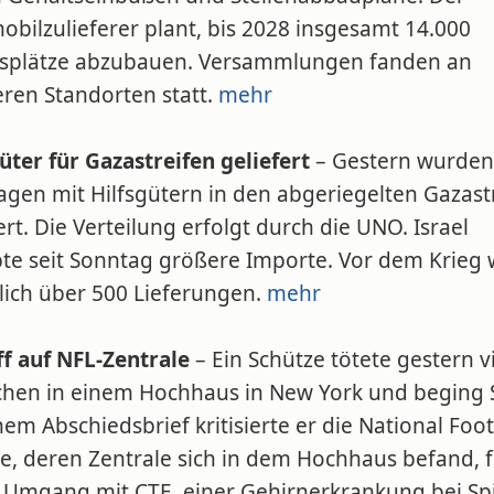
bilzulieferer plant, bis 2028 insgesamt 14.000
tsplätze abzubauen. Versammlungen fanden an
ren Standorten statt.
mehr
üter für Gazastreifen geliefert
– Gestern wurden
agen mit Hilfsgütern in den abgeriegelten Gazast
ert. Die Verteilung erfolgt durch die UNO. Israel
bte seit Sonntag größere Importe. Vor dem Krieg
lich über 500 Lieferungen.
mehr
ff auf NFL-Zentrale
– Ein Schütze tötete gestern v
hen in einem Hochhaus in New York und beging S
nem Abschiedsbrief kritisierte er die National Foot
e, deren Zentrale sich in dem Hochhaus befand, f
 Umgang mit CTE, einer Gehirnerkrankung bei Spi