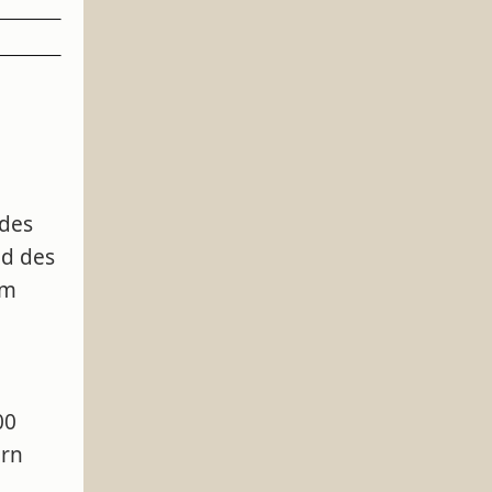
des
nd des
um
00
ern