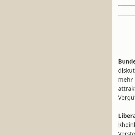
Bunde
diskut
mehr 
attrak
Vergü
Liber
Rhein
Verst