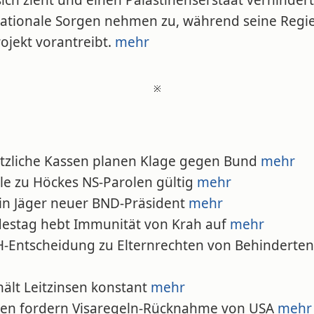
ich zieht und einen Palästinenserstaat verhindert
nationale Sorgen nehmen zu, während seine Regi
ojekt vorantreibt.
mehr
※
etzliche Kassen planen Klage gegen Bund
mehr
ile zu Höckes NS-Parolen gültig
mehr
tin Jäger neuer BND-Präsident
mehr
destag hebt Immunität von Krah auf
mehr
H-Entscheidung zu Elternrechten von Behinderten
hält Leitzinsen konstant
mehr
ien fordern Visaregeln-Rücknahme von USA
mehr