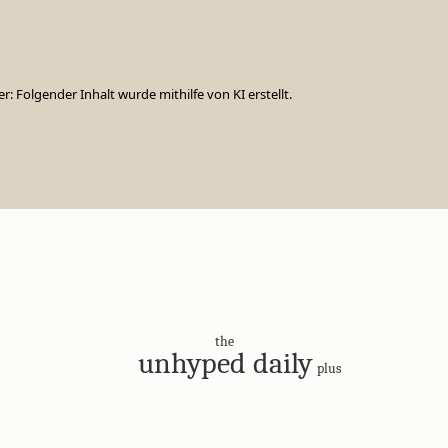
er: Folgender Inhalt wurde mithilfe von KI erstellt.
the
unhyped daily
plus