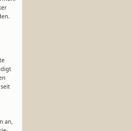
ker
den.
te
digt
en
seit
n an,
ie-