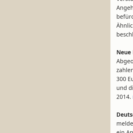
Angeh
befürc
Ähnli
besch
Neue 
Abgeo
zahle
300 E
und di
2014.
Deuts
melde
ein An