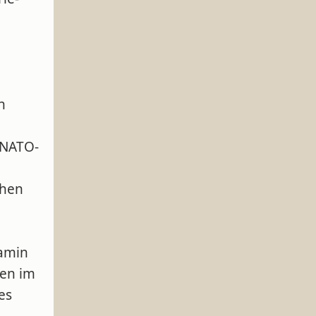
n
 NATO-
öhen
amin
en im
es