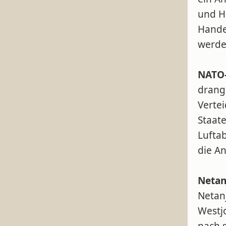
und H
Hande
werde
NATO-
drang
Verte
Staat
Lufta
die A
Netan
Netan
Westjo