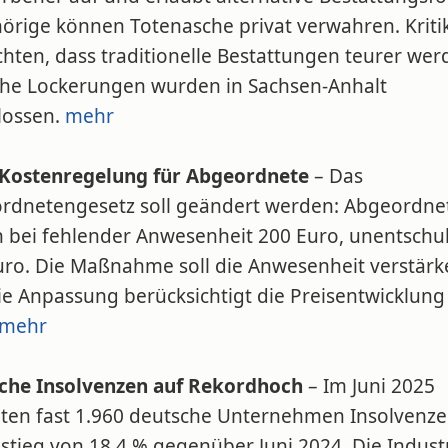
örige können Totenasche privat verwahren. Kriti
hten, dass traditionelle Bestattungen teurer wer
che Lockerungen wurden in Sachsen-Anhalt
lossen.
mehr
Kostenregelung für Abgeordnete
– Das
rdnetengesetz soll geändert werden: Abgeordne
n bei fehlender Anwesenheit 200 Euro, unentschul
uro. Die Maßnahme soll die Anwesenheit verstärk
e Anpassung berücksichtigt die Preisentwicklung 
mehr
che Insolvenzen auf Rekordhoch
– Im Juni 2025
ten fast 1.960 deutsche Unternehmen Insolvenze
stieg von 18,4 % gegenüber Juni 2024. Die Industr