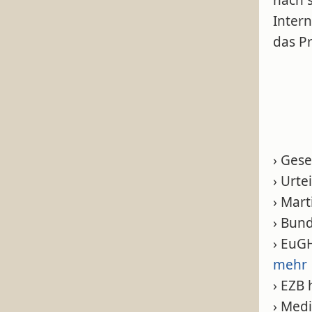
nach s
Inter
das Pr
› Ges
› Urte
› Mar
› Bun
› EuG
mehr
› EZB 
› Med