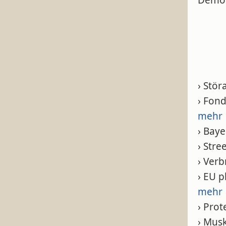
Demokr
› Stö
› Fond
mehr
› Bay
› Stre
› Ver
› EU 
mehr
› Pro
› Mus