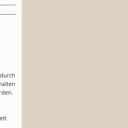
adurch
halten
rden.
ett