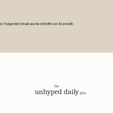
er: Folgender Inhalt wurde mithilfe von KI erstellt.
the
unhyped daily
plus