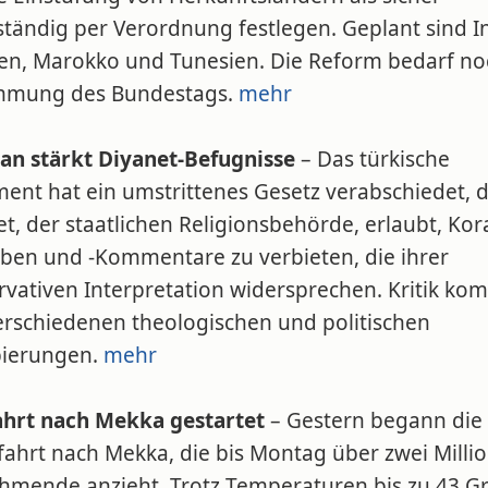
ständig per Verordnung festlegen. Geplant sind I
ien, Marokko und Tunesien. Die Reform bedarf no
mmung des Bundestags.
mehr
an stärkt Diyanet-Befugnisse
– Das türkische
ment hat ein umstrittenes Gesetz verabschiedet, 
t, der staatlichen Religionsbehörde, erlaubt, Kor
ben und -Kommentare zu verbieten, die ihrer
rvativen Interpretation widersprechen. Kritik ko
erschiedenen theologischen und politischen
ierungen.
mehr
ahrt nach Mekka gestartet
– Gestern begann die
fahrt nach Mekka, die bis Montag über zwei Milli
ehmende anzieht. Trotz Temperaturen bis zu 43 G