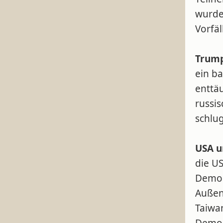
wurde
Vorfäl
Trump
ein b
enttä
russis
schlu
USA u
die U
Demok
Außenm
Taiwa