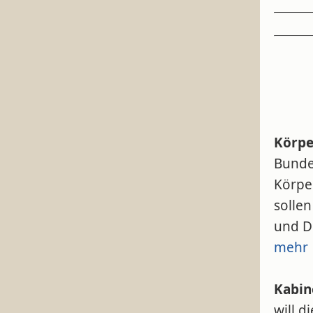
Körpe
Bunde
Körpe
solle
und De
mehr
Kabin
will d