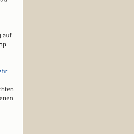
 auf
ump
ehr
chten
genen