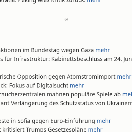
atie. Peking wies Kritik zurück.
mehr
※
raktionen im Bundestag wegen Gaza
mehr
s für Infrastruktur: Kabinettsbeschluss am 24. Jun
erische Opposition gegen Atomstromimport
mehr
eck: Fokus auf Digitalsucht
mehr
braucherzentralen mahnen populäre Spiele ab
me
plant Verlängerung des Schutzstatus von Ukrainer
teste in Sofia gegen Euro-Einführung
mehr
k kritisiert Trumps Gesetzespläne
mehr