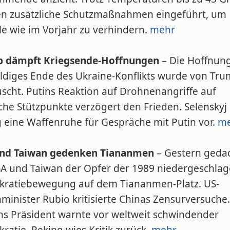
n zusätzliche Schutzmaßnahmen eingeführt, um
le wie im Vorjahr zu verhindern.
mehr
 dämpft Kriegsende-Hoffnungen
– Die Hoffnung
aldiges Ende des Ukraine-Konflikts wurde von Tr
uscht. Putins Reaktion auf Drohnenangriffe auf
che Stützpunkte verzögert den Frieden. Selenskyj
g eine Waffenruhe für Gespräche mit Putin vor.
m
nd Taiwan gedenken Tiananmen
– Gestern geda
SA und Taiwan der Opfer der 1989 niedergeschla
ratiebewegung auf dem Tiananmen-Platz. US-
inister Rubio kritisierte Chinas Zensurversuche.
ns Präsident warnte vor weltweit schwindender