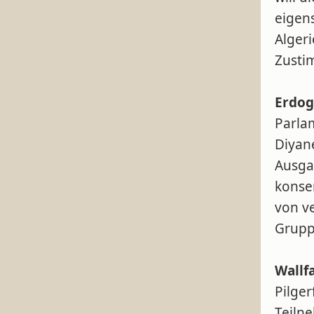
eigen
Alger
Zusti
Erdog
Parla
Diyane
Ausga
konse
von v
Grupp
Wallf
Pilger
Teiln