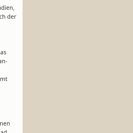
ndien,
ch der
das
an-
mmt
onen
rad