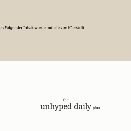
er: Folgender Inhalt wurde mithilfe von KI erstellt.
the
unhyped daily
plus