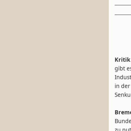
Kriti
gibt e
Indus
in der
Senku
Breme
Bundes
zu nut