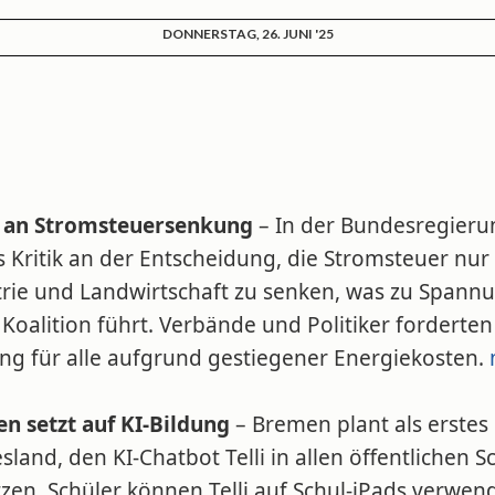
DONNERSTAG, 26. JUNI '25
k an Stromsteuersenkung
– In der Bundesregieru
s Kritik an der Entscheidung, die Stromsteuer nur 
trie und Landwirtschaft zu senken, was zu Spann
 Koalition führt. Verbände und Politiker forderten
ng für alle aufgrund gestiegener Energiekosten.
n setzt auf KI-Bildung
– Bremen plant als erstes
land, den KI-Chatbot Telli in allen öffentlichen S
zen. Schüler können Telli auf Schul-iPads verwen