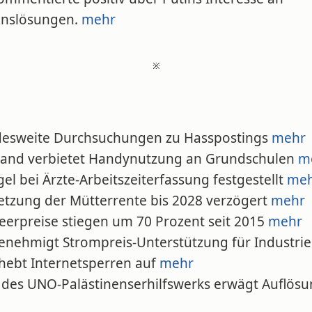
enslösungen.
mehr
※
desweite Durchsuchungen zu Hasspostings
mehr
rland verbietet Handynutzung an Grundschulen
m
el bei Ärzte-Arbeitszeiterfassung festgestellt
me
etzung der Mütterrente bis 2028 verzögert
mehr
beerpreise stiegen um 70 Prozent seit 2015
mehr
genehmigt Strompreis-Unterstützung für Industri
 hebt Internetsperren auf
mehr
f des UNO-Palästinenserhilfswerks erwägt Auflös