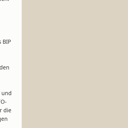
s BIP
 den
j und
TO-
r die
gen