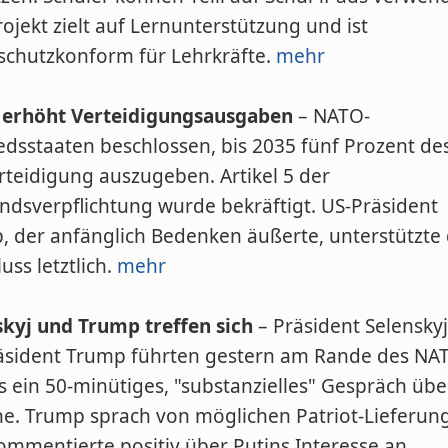
ojekt zielt auf Lernunterstützung und ist
schutzkonform für Lehrkräfte.
mehr
erhöht Verteidigungsausgaben
– NATO-
edsstaaten beschlossen, bis 2035 fünf Prozent de
rteidigung auszugeben. Artikel 5 der
ndsverpflichtung wurde bekräftigt. US-Präsident
, der anfänglich Bedenken äußerte, unterstützte
uss letztlich.
mehr
skyj und Trump treffen sich
– Präsident Selensky
äsident Trump führten gestern am Rande des NA
s ein 50-minütiges, "substanzielles" Gespräch übe
ne. Trump sprach von möglichen Patriot-Lieferun
ommentierte positiv über Putins Interesse an