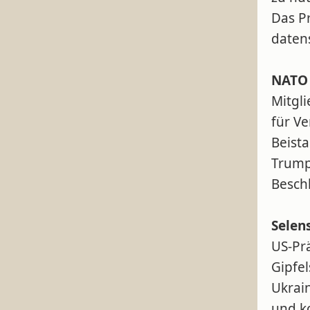
Das Pr
daten
NATO 
Mitgli
für Ve
Beista
Trump
Beschl
Selen
US-Pr
Gipfel
Ukrai
und k