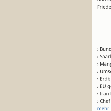
Fried
› Bun
› Saa
› Mäng
› Ums
› Erd
› EU 
› Iran
› Che
mehr