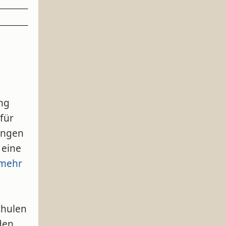
ng
für
ungen
 eine
mehr
chulen
den.