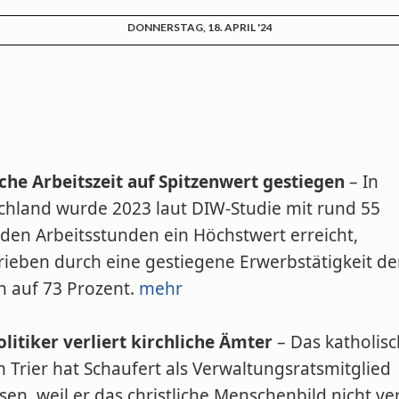
DONNERSTAG, 18. APRIL '24
che Arbeitszeit auf Spitzenwert gestiegen
– In
chland wurde 2023 laut DIW-Studie mit rund 55
rden Arbeitsstunden ein Höchstwert erreicht,
rieben durch eine gestiegene Erwerbstätigkeit de
n auf 73 Prozent.
mehr
litiker verliert kirchliche Ämter
– Das katholis
 Trier hat Schaufert als Verwaltungsratsmitglied
sen, weil er das christliche Menschenbild nicht ver