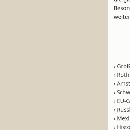
Besond
weiter
› Gro
› Roth
› Ams
› Sch
› EU-G
› Rus
› Mex
› Hist