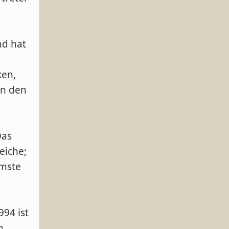
nd hat
xen,
in den
Das
eiche;
mmste
994 ist
n.