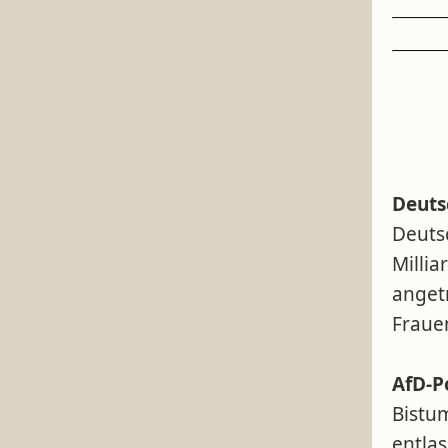
Deuts
Deuts
Millia
anget
Fraue
AfD-Po
Bistum
entlas