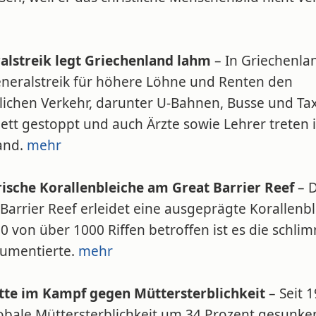
alstreik legt Griechenland lahm
– In Griechenla
eneralstreik für höhere Löhne und Renten den
tlichen Verkehr, darunter U-Bahnen, Busse und Ta
ett gestoppt und auch Ärzte sowie Lehrer treten 
and.
mehr
rische Korallenbleiche am Great Barrier Reef
– 
Barrier Reef erleidet eine ausgeprägte Korallenbl
0 von über 1000 Riffen betroffen ist es die schli
kumentierte.
mehr
itte im Kampf gegen Müttersterblichkeit
– Seit 1
lobale Müttersterblichkeit um 34 Prozent gesunke