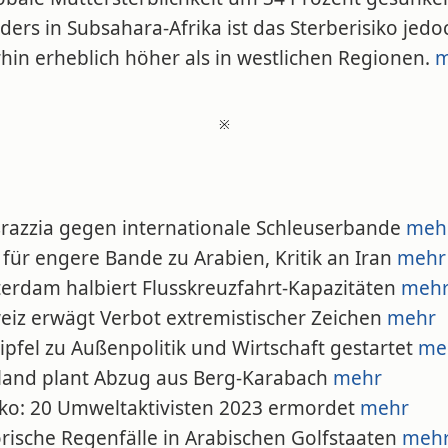
ers in Subsahara-Afrika ist das Sterberisiko jedo
hin erheblich höher als in westlichen Regionen.
m
※
ßrazzia gegen internationale Schleuserbande
meh
 für engere Bande zu Arabien, Kritik an Iran
mehr
terdam halbiert Flusskreuzfahrt-Kapazitäten
meh
weiz erwägt Verbot extremistischer Zeichen
mehr
ipfel zu Außenpolitik und Wirtschaft gestartet
me
sland plant Abzug aus Berg-Karabach
mehr
iko: 20 Umweltaktivisten 2023 ermordet
mehr
orische Regenfälle in Arabischen Golfstaaten
meh