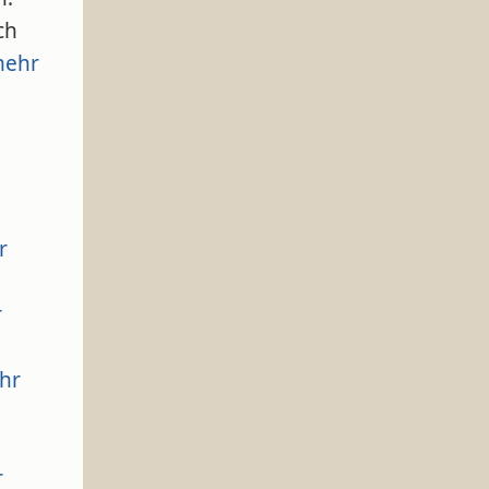
ch
ehr
r
r
hr
r