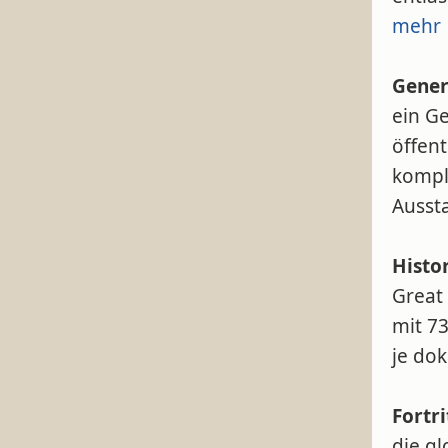
mehr
Gener
ein G
öffen
kompl
Ausst
Histo
Great 
mit 73
je do
Fortr
die g