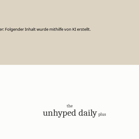
er: Folgender Inhalt wurde mithilfe von KI erstellt.
the
unhyped daily
plus