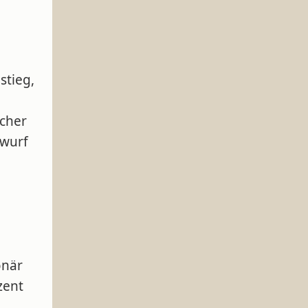
stieg,
icher
twurf
onär
zent