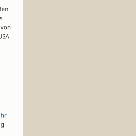
fen
s
 von
 USA
hr
ng