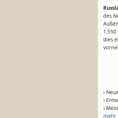
Russl
des N
Außen
1.550
dies 
vorn
› Neue
› Ent
› Mess
mehr