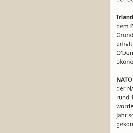
Irlan
dem P
Grund
erhalt
O'Don
ökono
NATO 
der N
rund 1
worde
Jahr 
gekom