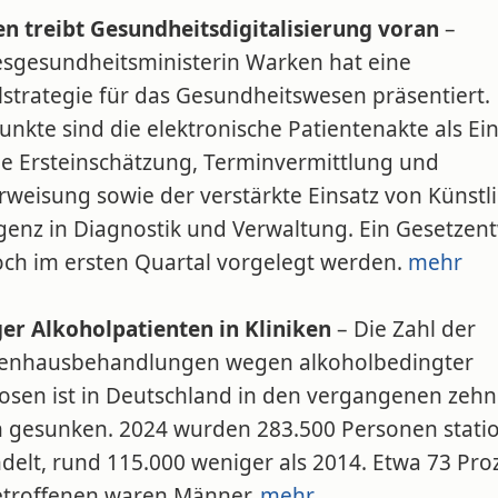
n treibt Gesundheitsdigitalisierung voran
–
sgesundheitsministerin Warken hat eine
lstrategie für das Gesundheitswesen präsentiert.
nkte sind die elektronische Patientenakte als Ein
ale Ersteinschätzung, Terminvermittlung und
rweisung sowie der verstärkte Einsatz von Künstl
igenz in Diagnostik und Verwaltung. Ein Gesetzen
noch im ersten Quartal vorgelegt werden.
mehr
er Alkoholpatienten in Kliniken
– Die Zahl der
enhausbehandlungen wegen alkoholbedingter
osen ist in Deutschland in den vergangenen zehn
n gesunken. 2024 wurden 283.500 Personen stati
delt, rund 115.000 weniger als 2014. Etwa 73 Pro
etroffenen waren Männer.
mehr