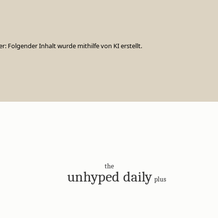
er: Folgender Inhalt wurde mithilfe von KI erstellt.
the
unhyped daily
plus