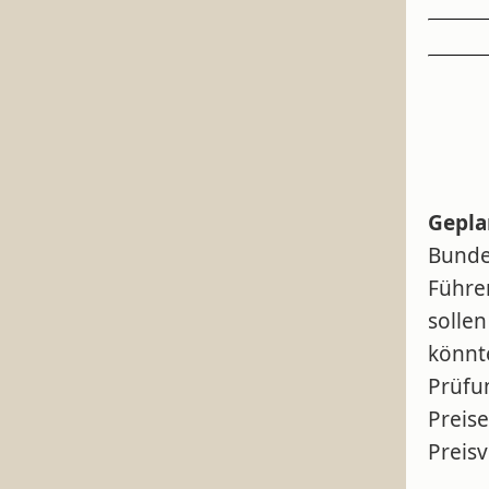
Gepla
Bunde
Führer
sollen
könnte
Prüfu
Preise
Preis