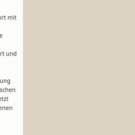
hrt mit
e
rt und
zung
ischen
etzt
genen