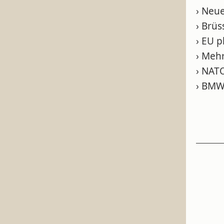
› Neu
› Brüs
› EU 
› Meh
› NATO
› BMW