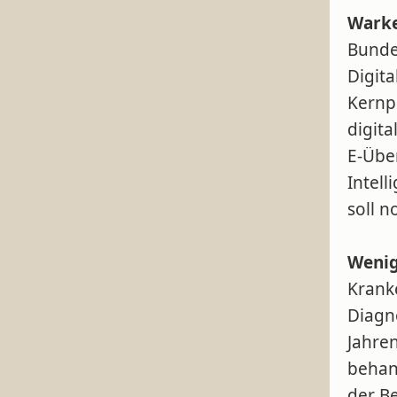
Warke
Bunde
Digita
Kernpu
digit
E‑Übe
Intell
soll 
Wenig
Krank
Diagn
Jahre
behan
der B