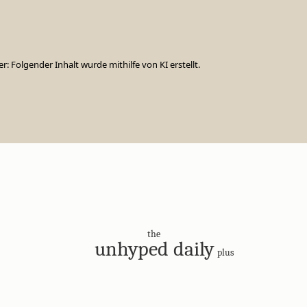
er: Folgender Inhalt wurde mithilfe von KI erstellt.
the
unhyped daily
plus