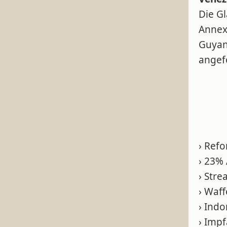
Die G
Annex
Guyan
angef
› Ref
› 23%
› Stre
› Waf
› Ind
› Imp