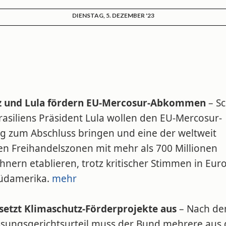
DIENSTAG, 5. DEZEMBER '23
z und Lula fördern EU-Mercosur-Abkommen
– Sc
rasiliens Präsident Lula wollen den EU-Mercosur-
ag zum Abschluss bringen und eine der weltweit
en Freihandelszonen mit mehr als 700 Millionen
nern etablieren, trotz kritischer Stimmen in Eur
üdamerika.
mehr
setzt Klimaschutz-Förderprojekte aus
– Nach d
ssungsgerichtsurteil muss der Bund mehrere aus