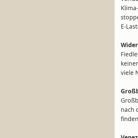
Klima
stopp
E-Las
Wider
Fiedle
keinen
viele
Großb
Großb
nach 
finden
Venez