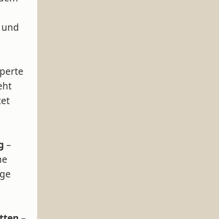
 und
perte
eht
tet
g
–
he
üge
tten
–