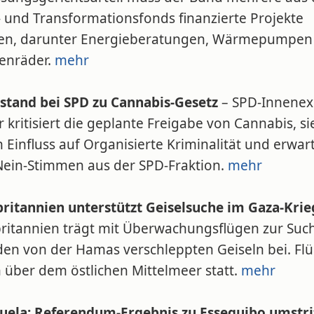
- und Transformationsfonds finanzierte Projekte
en, darunter Energieberatungen, Wärmepumpen
tenräder.
mehr
stand bei SPD zu Cannabis-Gesetz
– SPD-Innenex
r kritisiert die geplante Freigabe von Cannabis, si
 Einfluss auf Organisierte Kriminalität und erwar
 Nein-Stimmen aus der SPD-Fraktion.
mehr
ritannien unterstützt Geiselsuche im Gaza-Krie
ritannien trägt mit Überwachungsflügen zur Suc
den von der Hamas verschleppten Geiseln bei. Fl
 über dem östlichen Mittelmeer statt.
mehr
uela: Referendum-Ergebnis zu Essequibo umstri