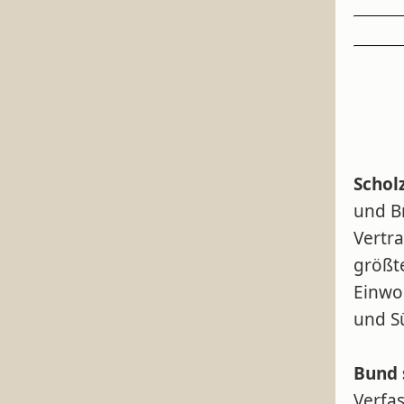
Schol
und B
Vertr
größt
Einwoh
und S
Bund 
Verfa