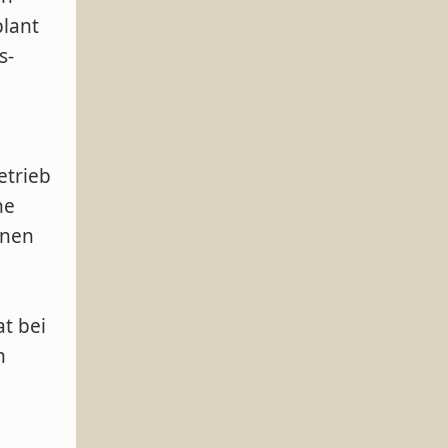
plant
s-
etrieb
ne
nnen
t bei
n