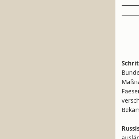
Schri
Bunde
Maßna
Faese
versc
Bekäm
Russi
auslä