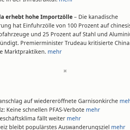
a erhebt hohe Importzölle
– Die kanadische
ung hat Einfuhrzölle von 100 Prozent auf chinesi
rofahrzeuge und 25 Prozent auf Stahl und Alumin
ndigt. Premierminister Trudeau kritisierte China
re Marktpraktiken.
mehr
※
banschlag auf wiedereröffnete Garnisonkirche
me
lz: Keine schnellen PFAS-Verbote
mehr
Geschäftsklima fällt weiter
mehr
weiz bleibt populärstes Auswanderungsziel
mehr