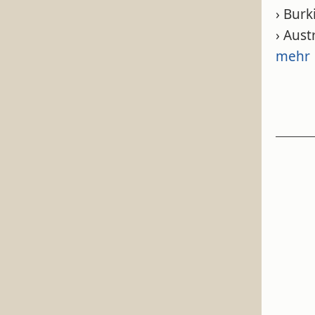
› Burk
› Aust
mehr