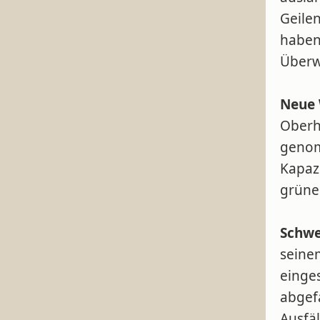
Geile
haben
Überw
Neue 
Oberh
genom
Kapaz
grüne
Schwe
seine
einge
abgef
Ausfäl