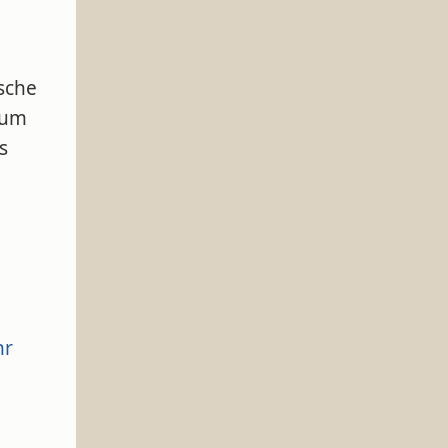
sche
ium
s
hr