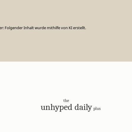
er: Folgender Inhalt wurde mithilfe von KI erstellt.
the
unhyped daily
plus