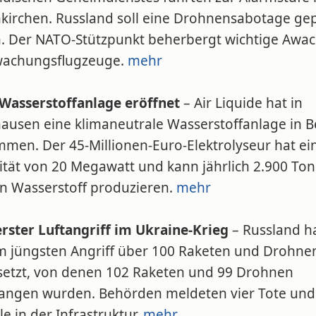
nkirchen. Russland soll eine Drohnensabotage ge
. Der NATO-Stützpunkt beherbergt wichtige Awac
achungsflugzeuge.
mehr
Wasserstoffanlage eröffnet
– Air Liquide hat in
ausen eine klimaneutrale Wasserstoffanlage in B
men. Der 45-Millionen-Euro-Elektrolyseur hat ei
ität von 20 Megawatt und kann jährlich 2.900 To
n Wasserstoff produzieren.
mehr
rster Luftangriff im Ukraine-Krieg
– Russland ha
m jüngsten Angriff über 100 Raketen und Drohne
setzt, von denen 102 Raketen und 99 Drohnen
angen wurden. Behörden meldeten vier Tote und
le in der Infrastruktur.
mehr