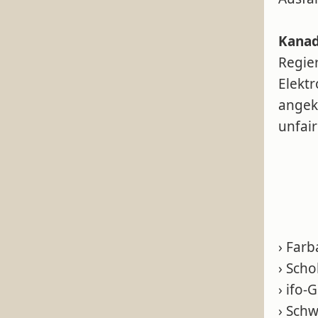
Kanad
Regier
Elekt
angekü
unfai
› Far
› Scho
› ifo-
› Sch